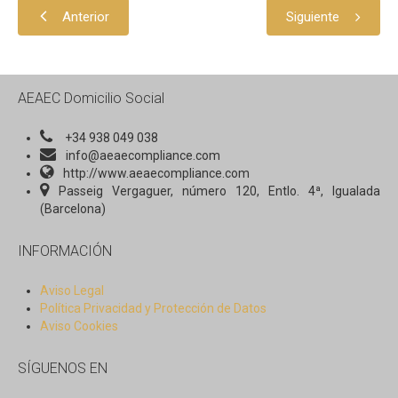
Revista AEAEC: N. 1: Julio 2016
Anterior
Siguiente
ACTUALIDAD
Decálogo Etico AEAEC
AEAEC Domicilio Social
+34 938 049 038
info@aeaecompliance.com
http://www.aeaecompliance.com
Passeig Vergaguer, número 120, Entlo. 4ª, Igualada
(Barcelona)
INFORMACIÓN
Aviso Legal
Política Privacidad y Protección de Datos
Aviso Cookies
SÍGUENOS EN