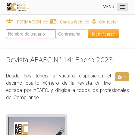
MENU
INICIO
FORMACIÓN
Correo Web
Contactar
Sobre AEAEC
Identificarse
DELEGACIONES
SOCIOS
Revista AEAEC Nº 14: Enero 2023
EUROPEAN COMPLIANCE & NEWS
Revista AEAEC: Nº 21 Julio 2026
Desde hoy tenéis a vuestra disposición el
decimo cuarto número de la revista on line
Revista AEAEC: Nº 20 Febrero 2026
editada por AEAEC, y dirigida a todos los profesionales
Revista AEAEC: Nº 18 Enero 2025
del Compliance
Revista AEAEC: Nº 17 Julio 2024
Revista AEAEC: Nº 13 Julio 2022
Revista AEAEC: Nº 16 Enero 2024