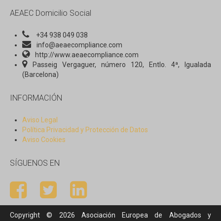
Revista AEAEC: N. 1: Julio 2016
AEAEC Domicilio Social
ACTUALIDAD
+34 938 049 038
Decálogo Etico AEAEC
info@aeaecompliance.com
http://www.aeaecompliance.com
Passeig Vergaguer, número 120, Entlo. 4ª, Igualada
(Barcelona)
INFORMACIÓN
Aviso Legal
Política Privacidad y Protección de Datos
Aviso Cookies
SÍGUENOS EN
Copyright © 2026 Asociación Europea de Abogados y