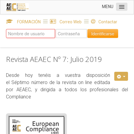
MENU
INICIO
FORMACIÓN
Correo Web
Contactar
Sobre AEAEC
Identificarse
DELEGACIONES
SOCIOS
Revista AEAEC Nº 7: Julio 2019
EUROPEAN COMPLIANCE & NEWS
Revista AEAEC: Nº 21 Julio 2026
Desde hoy tenéis a vuestra disposición
el Séptimo número de la revista on line editada
Revista AEAEC: Nº 20 Febrero 2026
por AEAEC, y dirigida a todos los profesionales del
Revista AEAEC: Nº 18 Enero 2025
Compliance
Revista AEAEC: Nº 17 Julio 2024
Revista AEAEC: Nº 13 Julio 2022
Revista AEAEC: Nº 16 Enero 2024