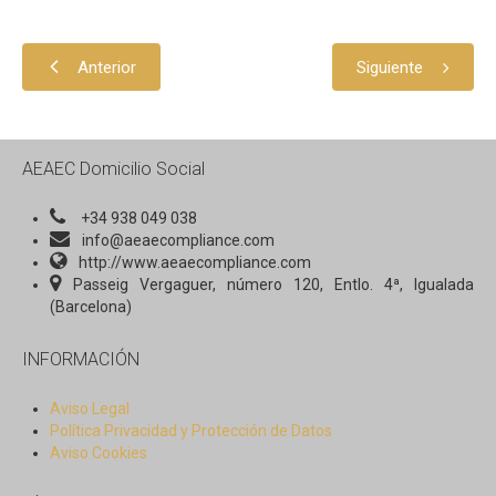
Revista AEAEC: N. 1: Julio 2016
ACTUALIDAD
Anterior
Siguiente
Decálogo Etico AEAEC
AEAEC Domicilio Social
+34 938 049 038
info@aeaecompliance.com
http://www.aeaecompliance.com
Passeig Vergaguer, número 120, Entlo. 4ª, Igualada
(Barcelona)
INFORMACIÓN
Aviso Legal
Política Privacidad y Protección de Datos
Aviso Cookies