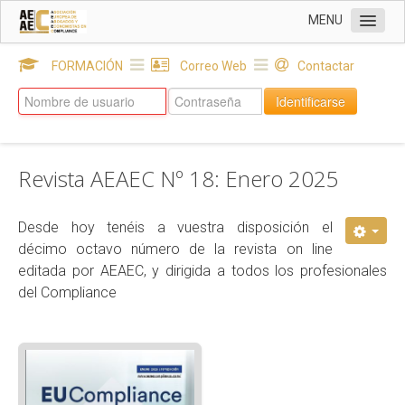
MENU
INICIO
FORMACIÓN
Correo Web
Contactar
Sobre AEAEC
Identificarse
DELEGACIONES
SOCIOS
Revista AEAEC Nº 18: Enero 2025
EUROPEAN COMPLIANCE & NEWS
Revista AEAEC: Nº 21 Julio 2026
Desde hoy tenéis a vuestra disposición el
décimo octavo número de la revista on line
Revista AEAEC: Nº 20 Febrero 2026
editada por AEAEC, y dirigida a todos los profesionales
Revista AEAEC: Nº 18 Enero 2025
del Compliance
Revista AEAEC: Nº 17 Julio 2024
Revista AEAEC: Nº 13 Julio 2022
Revista AEAEC: Nº 16 Enero 2024