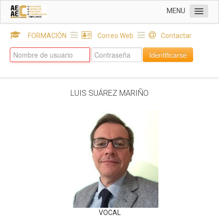
MENU
INICIO
FORMACIÓN
Correo Web
Contactar
Sobre AEAEC
Identificarse
Bienvenida de la Junta Directiva
Junta Directiva
LUIS SUÁREZ MARIÑO
Comisiones
Normativa Interna
DELEGACIONES
SOCIOS
EUROPEAN COMPLIANCE & NEWS
ACTUALIDAD
Decálogo Etico AEAEC
VOCAL